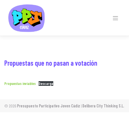
Skip
to
content
Propuestas que no pasan a votación
Propuestas inviables
Descarga
© 2026
Presupuesto Participativo Joven Cádiz
|
Delibera City Thinking S.L.