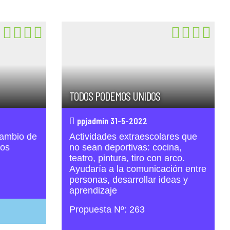
TODOS PODEMOS UNIDOS
ppjadmin 31-5-2022
cambio de
Actividades extraescolares que
tos
no sean deportivas: cocina,
teatro, pintura, tiro con arco.
Ayudaría a la comunicación entre
personas, desarrollar ideas y
aprendizaje
Propuesta Nº: 263