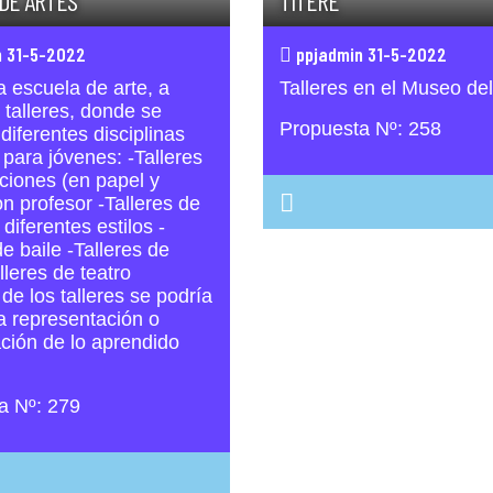
DE ARTES
TÍTERE
 31-5-2022
ppjadmin 31-5-2022
 escuela de arte, a
Talleres en el Museo del
 talleres, donde se
Propuesta Nº: 258
diferentes disciplinas
s para jóvenes: -Talleres
aciones (en papel y
con profesor -Talleres de
 diferentes estilos -
de baile -Talleres de
lleres de teatro
e los talleres se podría
a representación o
ción de lo aprendido
a Nº: 279