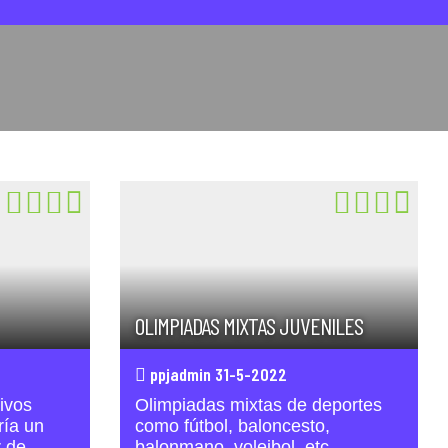
OLIMPIADAS MIXTAS JUVENILES
ppjadmin 31-5-2022
tivos
Olimpiadas mixtas de deportes
ría un
como fútbol, baloncesto,
r de
balonmano, voleibol, etc.