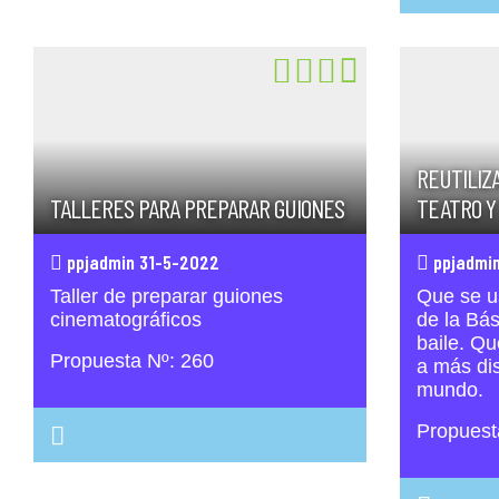
REUTILIZA
TALLERES PARA PREPARAR GUIONES
TEATRO Y
ppjadmin 31-5-2022
ppjadmin
Taller de preparar guiones
Que se u
cinematográficos
de la Bás
baile. Qu
Propuesta Nº: 260
a más dis
mundo.
Propuest