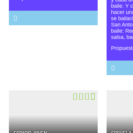
baile. Y 
hacer una
se bailar
San Anton
baile: Re
salsa, ba
Propuest