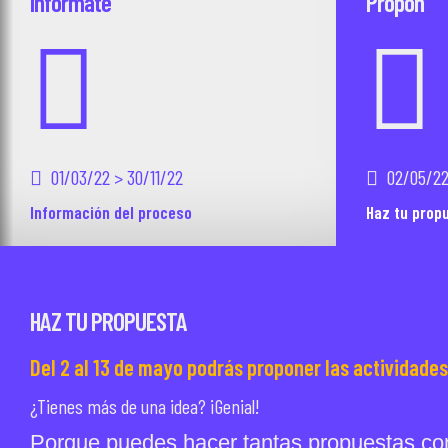
Informate
Propón
01/03/22 > 30/11/22
02/05/22
Información del proceso
Haz tu prop
HAZ TU PROPUESTA
Del 2 al 13 de mayo podrás proponer las actividades
¿Tienes más de una idea? ¡Genial!
Porque puedes hacer tantas propuestas como