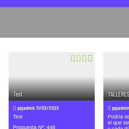
Test
TALLERES
ppjadmin
11/02/2025
ppjadmin
Test
Podría se
el que ta
Propuesta Nº: 448
y cada dí