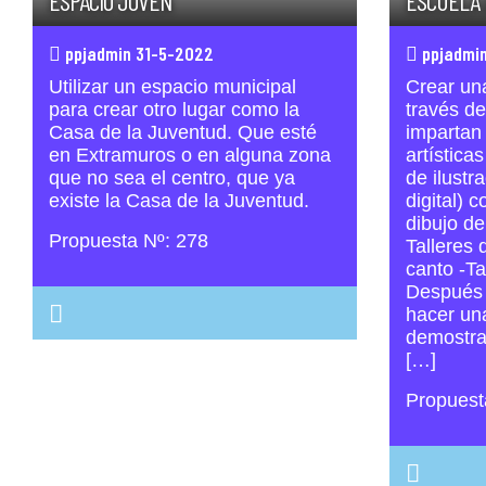
ESPACIO JOVEN
ESCUELA 
ppjadmin 31-5-2022
ppjadmin
Utilizar un espacio municipal
Crear una
para crear otro lugar como la
través de
Casa de la Juventud. Que esté
impartan 
en Extramuros o en alguna zona
artística
que no sea el centro, que ya
de ilustr
existe la Casa de la Juventud.
digital) 
dibujo de
Propuesta Nº: 278
Talleres 
canto -Ta
Después d
hacer un
demostra
[…]
Propuest