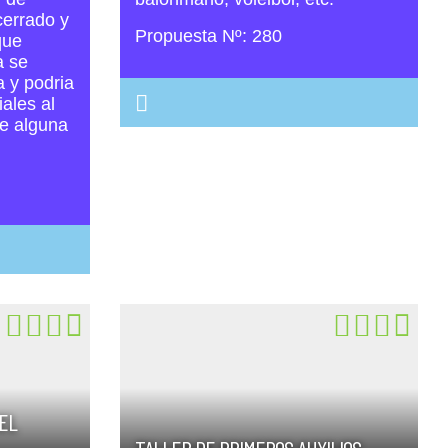
cerrado y
Propuesta Nº: 280
que
a se
a y podria
ales al
ne alguna
EL