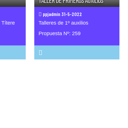
TALLER DE PRIMEROS AUXILIOS
ppjadmin 31-5-2022
 Títere
Talleres de 1º auxilios
Propuesta Nº: 259