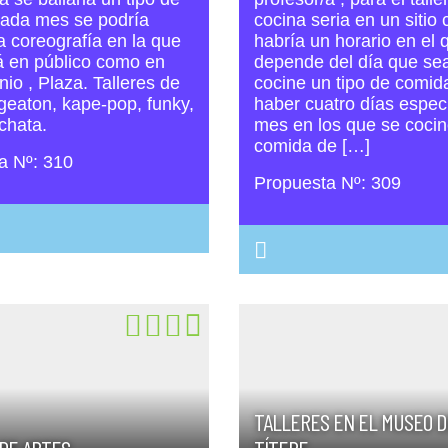
cada mes se podría
cocina seria en un sitio 
 coreografía en la que
habría un horario en el 
á en público como en
depende del día que se
io , Plaza. Talleres de
cocine un tipo de comid
geaton, kape-pop, funky,
haber cuatro días especi
chata.
mes en los que se coci
comida de […]
a Nº: 310
Propuesta Nº: 309
TALLERES EN EL MUSEO D