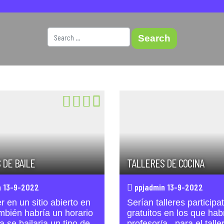
 DE BAILE
TALLERES DE COCINA
 13-9-2022
ppjadmin 13-9-2022
r en un sitio abierto en
Serían talleres participa
mbién habría un horario
gratuitos en los que hab
a se bailaria un tipo de
profesor/a , para el talle