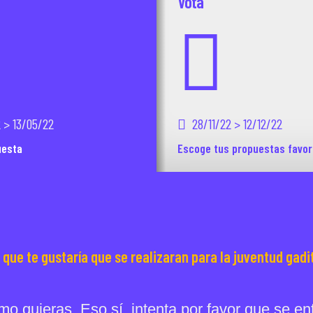
Vota
 > 13/05/22
28/11/22 > 12/12/22
uesta
Escoge tus propuestas favor
 que te gustaría que se realizaran para la juventud gad
 quieras. Eso sí, intenta por favor que se en