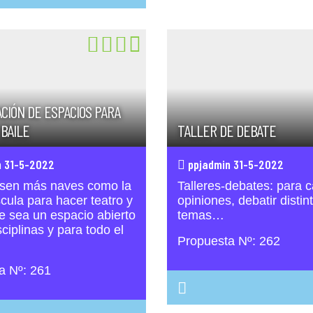
CIÓN DE ESPACIOS PARA
 BAILE
TALLER DE DEBATE
 31-5-2022
ppjadmin 31-5-2022
sen más naves como la
Talleres-debates: para 
cula para hacer teatro y
opiniones, debatir distin
e sea un espacio abierto
temas…
ciplinas y para todo el
Propuesta Nº: 262
a Nº: 261